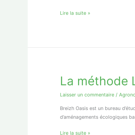
Bretagne
Lire la suite »
La méthode
La
méthode
LEBOSQ
Laisser un commentaire
/
Agron
Breizh Oasis est un bureau d’étu
d’aménagements écologiques basé
Lire la suite »