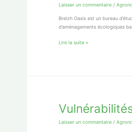
de
Laisser un commentaire
/
Agron
Joséphine
Breizh Oasis est un bureau d’étu
d’aménagements écologiques basé
Lire la suite »
Vulnérabilités
Vulnérabilités
liées
à
Laisser un commentaire
/
Agron
l’eau