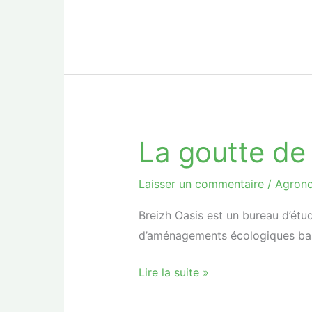
La goutte de
La
goutte
de
Laisser un commentaire
/
Agron
trop
Breizh Oasis est un bureau d’étu
joséphine
d’aménagements écologiques basé
Lire la suite »