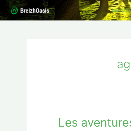
Aller
Missions
au
contenu
ag
Les aventure
Les
aventures