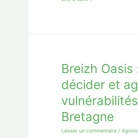
agricoles
bretons​
Breizh Oasis
Breizh
Oasis
décider et ag
:
comprendre,
vulnérabilités
décider
et
Bretagne
agir
face
Laisser un commentaire
/
Agron
aux