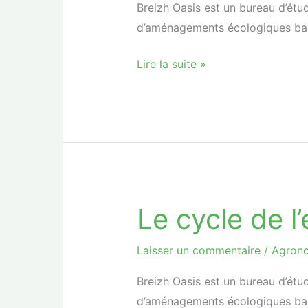
Breizh Oasis est un bureau d’étu
d’aménagements écologiques basé
Lire la suite »
Le cycle de l
Le
cycle
de
Laisser un commentaire
/
Agron
l’eau
Breizh Oasis est un bureau d’étu
en
d’aménagements écologiques basé