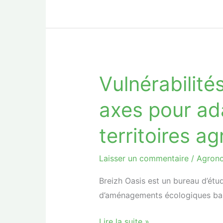
Vulnérabilités
Vulnérabilités
liées
axes pour ad
à
l’eau
territoires ag
:
cinq
Laisser un commentaire
/
Agron
axes
pour
Breizh Oasis est un bureau d’étu
adapter
d’aménagements écologiques basé
les
Lire la suite »
territoires