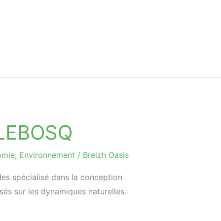
 LEBOSQ
omie
,
Environnement
/
Breizh Oasis
des spécialisé dans la conception
s sur les dynamiques naturelles.