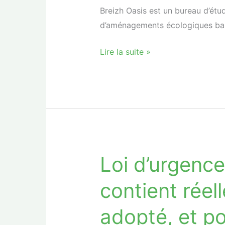
Breizh Oasis est un bureau d’étu
vulnérabilités
d’aménagements écologiques basé
liées
à
Lire la suite »
l’eau
en
Bretagne
Loi d’urgence
Loi
d’urgence
contient réel
agricole
:
adopté, et p
que