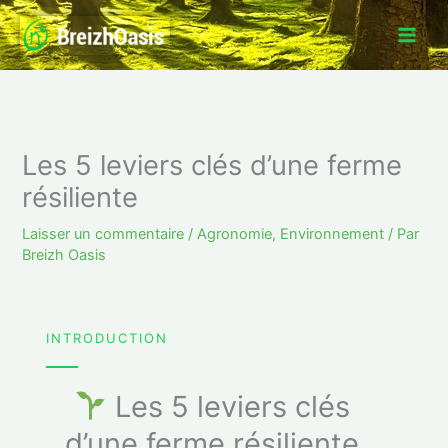
Aller
au
contenu
Les 5 leviers clés d’une ferme
résiliente
Laisser un commentaire
/
Agronomie
,
Environnement
/ Par
Breizh Oasis
INTRODUCTION
Les 5 leviers clés
d’une ferme résiliente