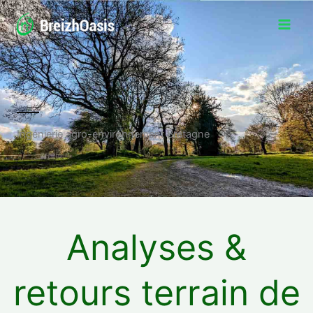
Aller
au
contenu
Ingénierie agro-environnement Bretagne
Analyses &
retours terrain de