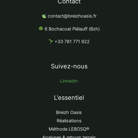
Contact
contact@breizhoasis.fr
6 Bochacoat
Plélauff
(Bzh)
+33 781 771 922
Suivez-nous
LinkedIn
L’essentiel
Breizh Oasis
Réalisations
Méthode LEBOSQ®
Analyses & retours terrain